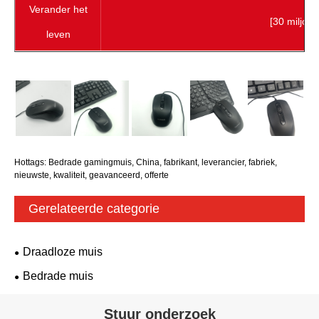
Verander het
[30 miljoen
leven
Hottags: Bedrade gamingmuis, China, fabrikant, leverancier, fabriek,
nieuwste, kwaliteit, geavanceerd, offerte
Gerelateerde categorie
Draadloze muis
Bedrade muis
Stuur onderzoek