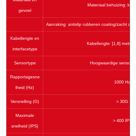
Materiaal behuizing: kuns
gevoel
Aanraking: antislip rubberen coating/zacht aan
Kabellengte en
Kabellengte: [1,8] meter,
interfacetype
Sensortype
Hoogwaardige sensor va
Rapportagesne
1000 Hz of
lheid (Hz)
Versnelling (G)
> 30G of 
Maximale
> 400 IPS o
snelheid (IPS)