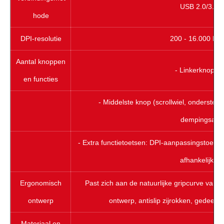
USB 2.0/3.0 
hode
DPI-resolutie
200 - 16.000 DPI 
Aantal knoppen
- Linkerknop, r
en functies
- Middelste knop (scrollwiel, ondersteu
dempingsaan
- Extra functietoetsen: DPI-aanpassingstoets, vo
afhankelijk v
Ergonomisch
Past zich aan de natuurlijke gripcurve van
ontwerp
ontwerp, antislip zijrokken, gedeelte
Materiaal en